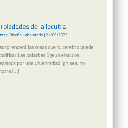
roisdades de la lecutra
ntes
,
Diseño
,
Laboratorio
|
27/06/2022
 sorprenderá las cosas que tu cerebro puede
codificar Las palarbas Sgeun etsduios
eziaods por una Uivenrsdiad Ignlsea, no
motra […]