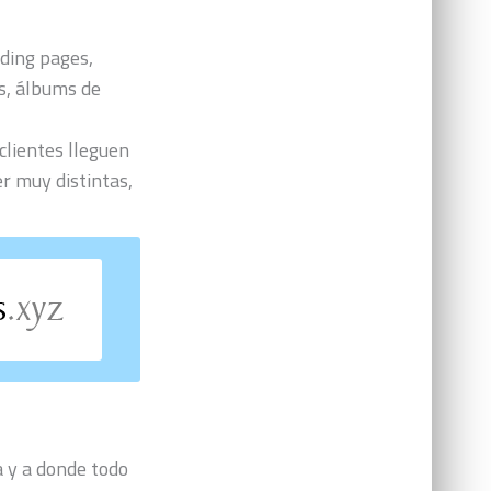
nding pages,
s, álbums de
 clientes lleguen
er muy distintas,
a y a donde todo