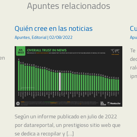
Apuntes relacionados
Quién cree en las noticias
Cu
Apuntes
,
Editorial
|
02/08/2022
Apu
Te
gen
de
ral
ip
Según un informe publicado en julio de 2022
por datareportal, un prestigioso sitio web que
se dedica a recopilar y […]