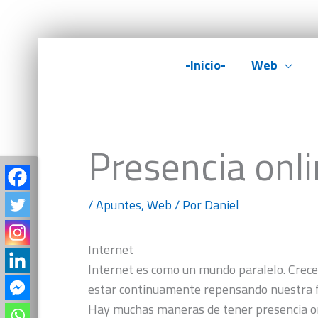
Ir
-Inicio-
Web
al
contenido
Presencia onli
/
Apuntes
,
Web
/ Por
Daniel
Internet
Internet es como un mundo paralelo. Crece,
estar continuamente repensando nuestra f
Hay muchas maneras de tener presencia onli