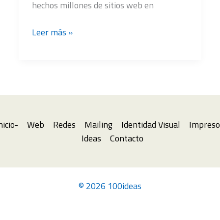
hechos millones de sitios web en
Qué
Leer más »
es
WordPress
nicio-
Web
Redes
Mailing
Identidad Visual
Impreso
Ideas
Contacto
© 2026 100ideas