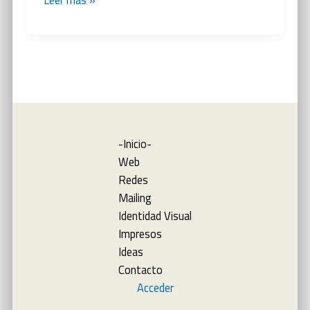
19,
causas
de
muerte
y
noticias
-Inicio-
Web
Redes
Mailing
Identidad Visual
Impresos
Ideas
Contacto
Acceder