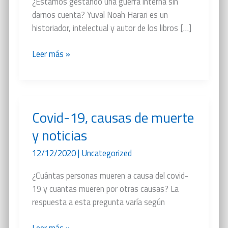
¿Estamos gestando una guerra interna sin
darnos cuenta? Yuval Noah Harari es un
historiador, intelectual y autor de los libros […]
Con
Leer más »
esas
personas
no
se
Covid-19, causas de muerte
puede
y noticias
hablar
12/12/2020
|
Uncategorized
¿Cuántas personas mueren a causa del covid-
19 y cuantas mueren por otras causas? La
respuesta a esta pregunta varía según
Covid-
Leer más »