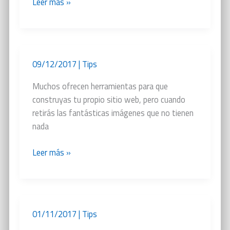
Todo
Leer más »
se
puede
hacer
09/12/2017
|
Tips
Muchos ofrecen herramientas para que
construyas tu propio sitio web, pero cuando
retirás las fantásticas imágenes que no tienen
nada
¿Diseñe
Leer más »
usted
mismo?
01/11/2017
|
Tips