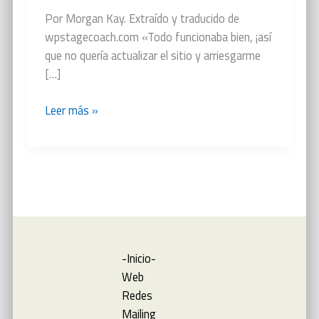
Por Morgan Kay. Extraído y traducido de
wpstagecoach.com «Todo funcionaba bien, ¡así
que no quería actualizar el sitio y arriesgarme
[…]
¿Qué
Leer más »
sucede
si
no
actualizo
mi
sitio
web?
-Inicio-
Web
Redes
Mailing