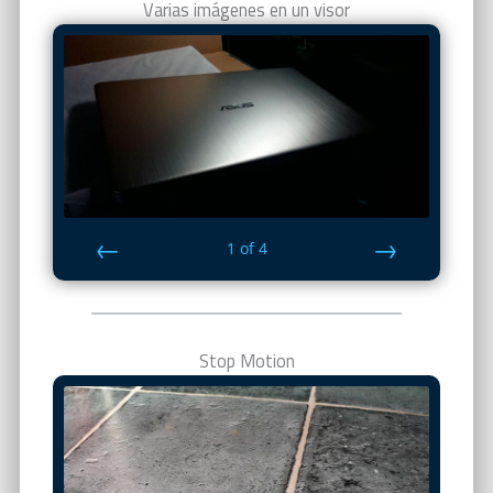
Varias imágenes en un visor
1
of
4
Prev
Next
Stop Motion