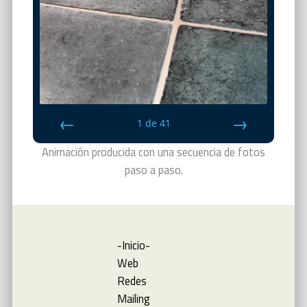
1
de
41
Retroceso
Avance
Animación producida con una secuencia de fotos
paso a paso.
-Inicio-
Web
Redes
Mailing