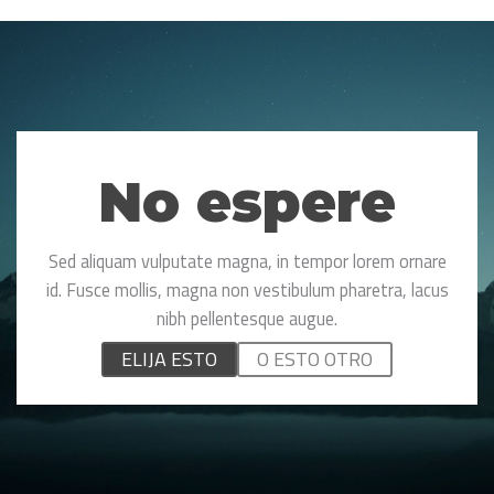
No espere
Sed aliquam vulputate magna, in tempor lorem ornare
id. Fusce mollis, magna non vestibulum pharetra, lacus
nibh pellentesque augue.
ELIJA ESTO
O ESTO OTRO